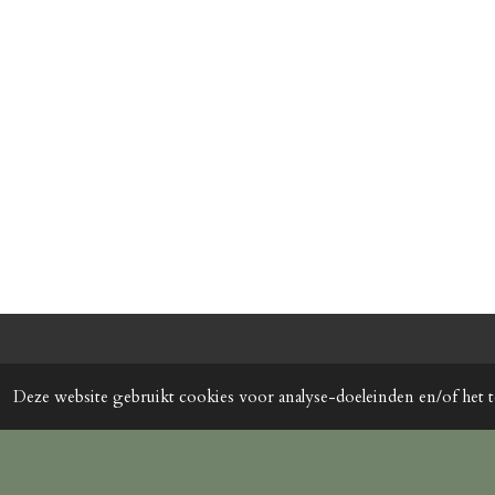
r
I
a
n
m
Algemene Voorwaarden 
Deze website gebruikt cookies voor analyse-doeleinden en/of het t
PDF – 66,9 KB
Download
© 2022 - 2026 Premiumpotsandplanters