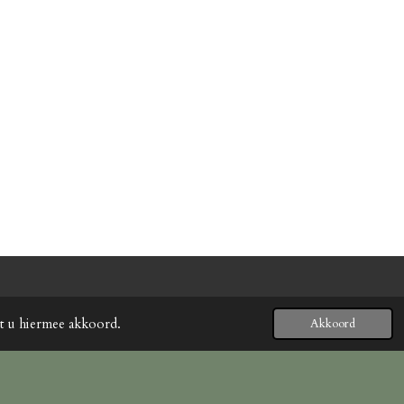
at u hiermee akkoord.
Akkoord
Powered by
JouwWeb