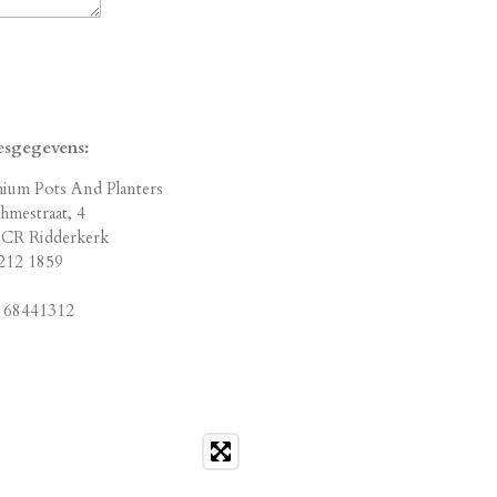
esgegevens:
ium Pots And Planters
hmestraat, 4
CR Ridderkerk
212 1859
 68441312