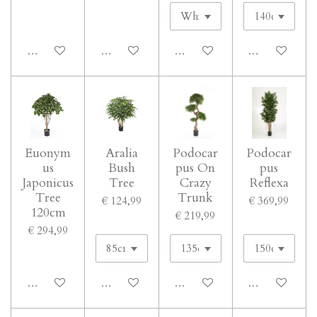
In winkelwagen
In winkelwagen
In winkelwagen
In winkelwage
Euonym
Aralia
Podocar
Podocar
us
Bush
pus On
pus
Japonicus
Tree
Crazy
Reflexa
Tree
Trunk
€ 124,99
€ 369,99
120cm
€ 219,99
€ 294,99
In winkelwagen
In winkelwagen
In winkelwagen
In winkelwage