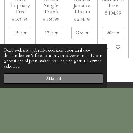
Topriary
Single
Jamaica
Tree
Tree
Trunk
145 cm
€ 104,99
€ 379,99
€ 159,99
€ 274,99
In winkelwagen
In winkelwagen
In winkelwagen
In winkelwage
Deze website gebruikt cookies voor analyse-
doeleinden en/of het tonen van advertenties. Door
gebruik te blijven maken van de site gaat u hiermee
akkoord.
1
2
Akkoord
Algemene Voorwaarden Premium Pots
And Planters
PDF – 66,9 KB
Download
© 2022 - 2026 Premiumpotsandplanters