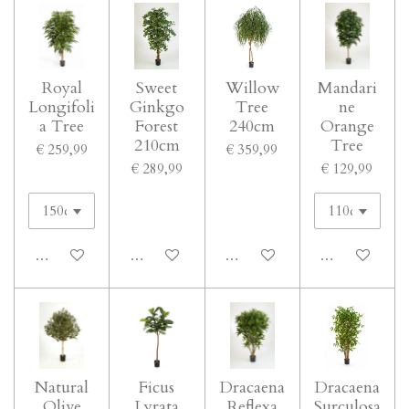
Royal
Sweet
Willow
Mandari
Longifoli
Ginkgo
Tree
ne
a Tree
Forest
240cm
Orange
210cm
Tree
€ 259,99
€ 359,99
€ 289,99
€ 129,99
In winkelwagen
In winkelwagen
In winkelwagen
In winkelwage
Natural
Ficus
Dracaena
Dracaena
Olive
Lyrata
Reflexa
Surculosa