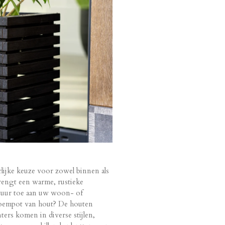
rlijke keuze voor zowel binnen als
rengt een warme, rustieke
atuur toe aan uw woon- of
loempot van hout? De houten
ers komen in diverse stijlen,