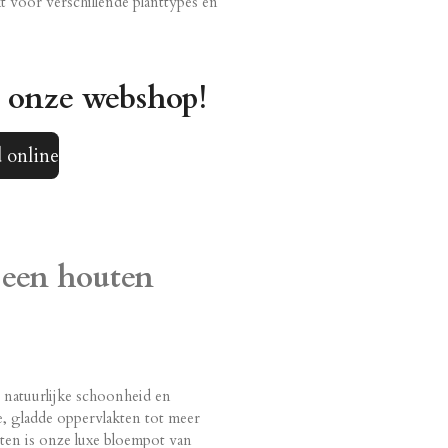
 voor verschillende planttypes en
n onze webshop!
 online
 een houten
 natuurlijke schoonheid en
e, gladde oppervlakten tot meer
nten is onze luxe bloempot van