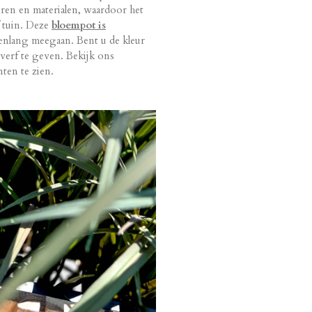
ren en materialen, waardoor het
f tuin. Deze
bloempot is
enlang meegaan. Bent u de kleur
 verf te geven. Bekijk ons
ten te zien.