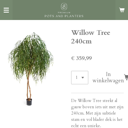
Ga
direct
naar
de
Willow Tree
hoofdinhoud
240cm
€ 359,99
In
winkelwagen
De Willow Tree steekt al
gauw boven iets uit met zijn
240cm. Met zijn subtiele
stam en vol blader dek is het
echt een unieke.