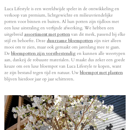
Luca Lifestyle is een wereldwijde speler in de ontwikkeling en
verkoop van premium, lichtgewichte en milieuvriendelijke
potten voor binnen en buiten. Al hun potten zijn tijdloos met
een luxe uitstraling en verfijnde afwerking. We hebben een
uitgebreid
assortiment met potten
van dit merk, passend bij elke
stijl en behoefte. Deze
duurzame bloempotten
zijn niet alleen
mooi om te zien, maar ook gemaakt om jarenlang mee te gaan.
De
bloempotten zijn vorstbestendig
en kunnen alle weertypen
aan, dankzij de robuuste materialen. U maakt dus zeker een goede
keuze om een luxe bloempot van Luca Lifestyle te kopen, want
ze zijn bestand tegen tijd en natuur. Uw
bloempot met planten
blijven hierdoor jaar op jaar schitteren.