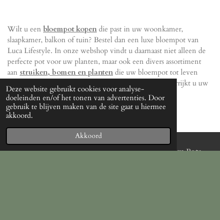
Wilt u een
bloempot kopen
die past in uw woonkamer,
slaapkamer, balkon of tuin? Bestel dan een luxe bloempot van
Luca Lifestyle. In onze webshop vindt u daarnaast niet alleen de
perfecte pot voor uw planten, maar ook een divers assortiment
aan
struiken, bomen en planten
die uw bloempot tot leven
brengen. Met de high-end producten van dit merk verrijkt u uw
Deze website gebruikt cookies voor analyse-
leefruimte.
doeleinden en/of het tonen van advertenties. Door
gebruik te blijven maken van de site gaat u hiermee
akkoord.
Akkoord
Algemene Voorwaarden Premium Pots
And Planters
PDF – 66,9 KB
Download
© 2022 - 2026 Premiumpotsandplanters
Powered by
JouwWeb