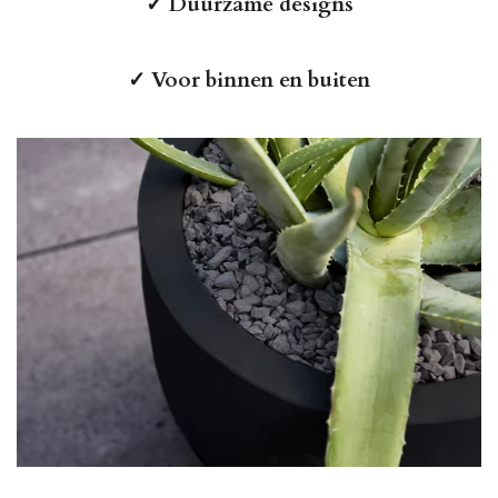
✓
Duurzame designs
✓
Voor binnen en buiten