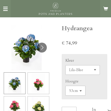
Ga
direct
naar
de
Hydrangea
hoofdinhoud
€ 74,99
Kleur
Hoogte
In