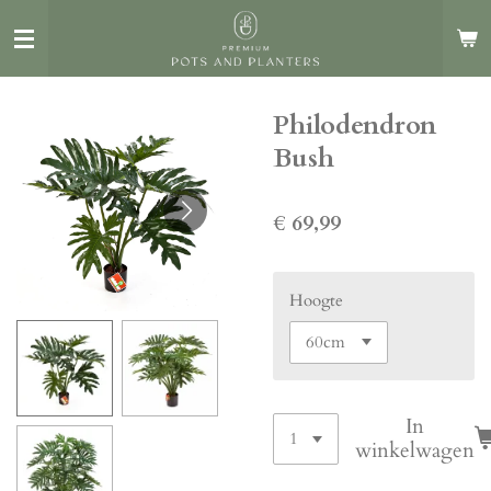
Ga
direct
naar
de
Philodendron
hoofdinhoud
Bush
€ 69,99
Hoogte
In
winkelwagen