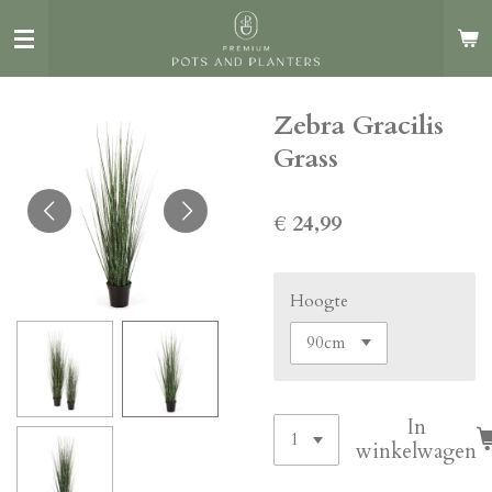
Ga
direct
naar
de
Zebra Gracilis
hoofdinhoud
Grass
€ 24,99
Hoogte
In
winkelwagen