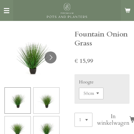
Ga
direct
naar
de
Fountain Onion
hoofdinhoud
Grass
€ 15,99
Hoogte
In
winkelwagen