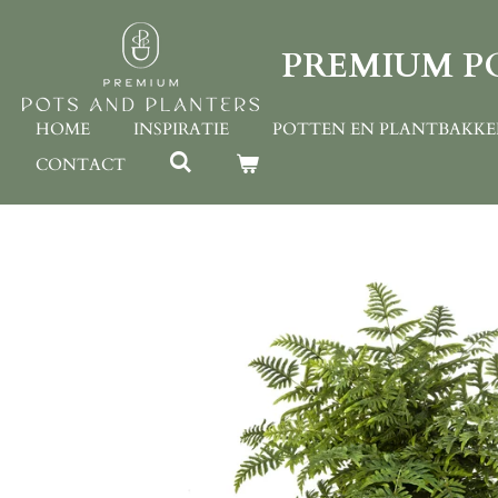
Ga
direct
PREMIUM P
naar
de
hoofdinhoud
HOME
INSPIRATIE
POTTEN EN PLANTBAKK
CONTACT