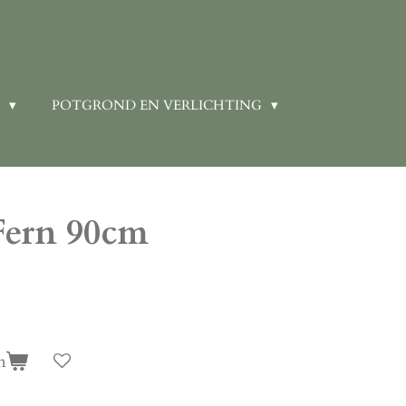
N
POTGROND EN VERLICHTING
Fern 90cm
n