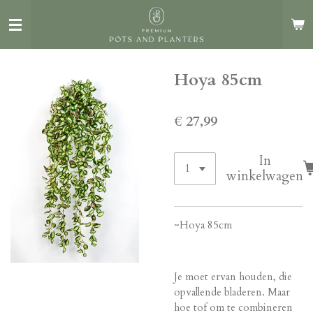
Ga
direct
naar
de
Hoya 85cm
hoofdinhoud
€ 27,99
In
winkelwagen
~Hoya 85cm
Je moet ervan houden, die
opvallende bladeren. Maar
hoe tof om te combineren