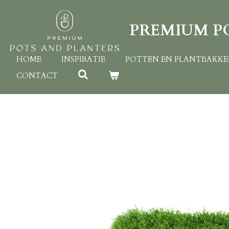
Ga
direct
PREMIUM P
naar
de
hoofdinhoud
HOME
INSPIRATIE
POTTEN EN PLANTBAKK
CONTACT