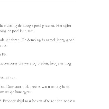
ht richting de hooge pool grassen. Het cijfer
hoog de pool is in mm.
lende kinderen. De demping is namelijk erg goed
r is.
n PP.
accessoires die we erbij bieden, heb je er nog
raspennen.
ina. Daar staat ook precies wat u nodig heeft
w stukje kunstgras.
2. Probeer altijd naar boven af te ronden zodat u