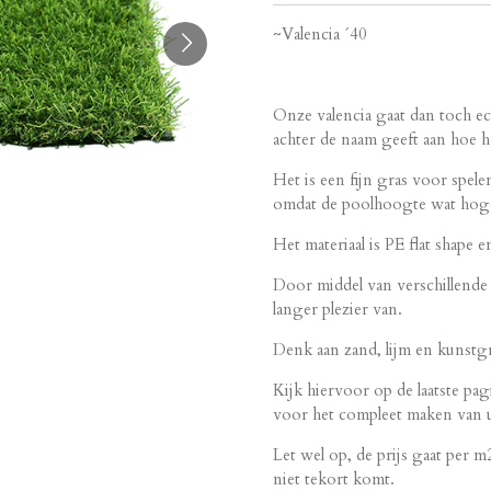
~Valencia ´40
Onze valencia gaat dan toch ec
achter de naam geeft aan hoe 
Het is een fijn gras voor spe
omdat de poolhoogte wat hoge
Het materiaal is PE flat shape e
Door middel van verschillende 
langer plezier van.
Denk aan zand, lijm en kunstg
Kijk hiervoor op de laatste pag
voor het compleet maken van u
Let wel op, de prijs gaat per m
niet tekort komt.