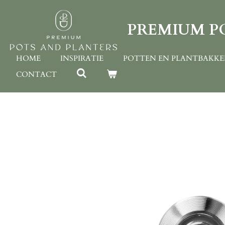
Ga
direct
PREMIUM P
naar
de
hoofdinhoud
HOME
INSPIRATIE
POTTEN EN PLANTBAKK
CONTACT