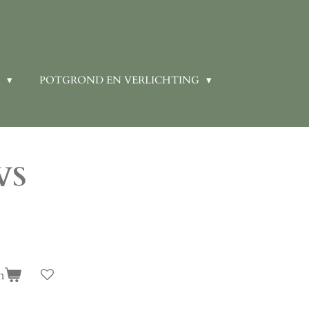
N
POTGROND EN VERLICHTING
VS
n