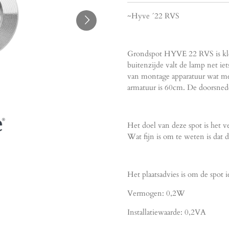
~Hyve ´22 RVS
Grondspot HYVE 22 RVS is kle
buitenzijde valt de lamp net ie
van montage apparatuur wat me
armatuur is 60cm. De doorsned
Het doel van deze spot is het ve
Wat fijn is om te weten is dat d
Het plaatsadvies is om de spot i
Vermogen: 0,2W
Installatiewaarde: 0,2VA