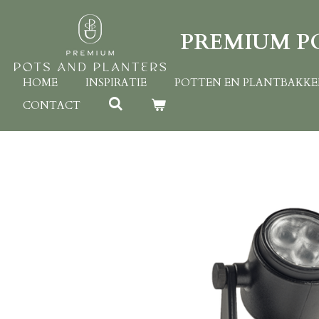
Ga
direct
PREMIUM P
naar
de
hoofdinhoud
HOME
INSPIRATIE
POTTEN EN PLANTBAKK
CONTACT