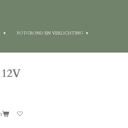
N
POTGROND EN VERLICHTING
 12V
n