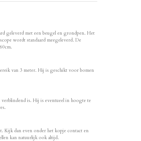
ard geleverd met een beugel en grondpen. Het
scope wordt standaard meegeleverd. De
 60cm.
bereik van 3 meter. Hij is geschikt voor bomen
t verblindend is. Hij is eventueel in hoogte te
res.
it. Kijk dan even onder het kopje contact en
llen kan natuurlijk ook altijd.