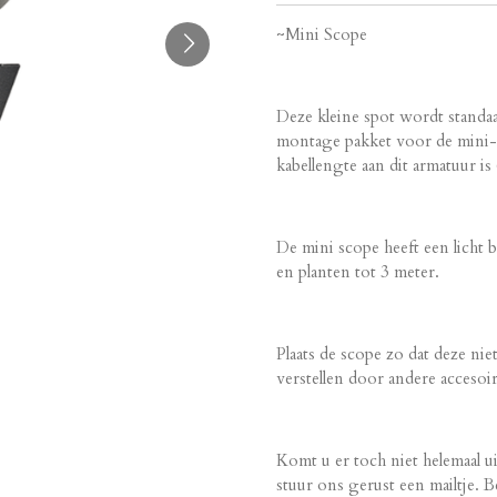
~Mini Scope
Deze kleine spot wordt standa
montage pakket voor de mini-
kabellengte aan dit armatuur is
De mini scope heeft een licht 
en planten tot 3 meter.
Plaats de scope zo dat deze nie
verstellen door andere accesoi
Komt u er toch niet helemaal u
stuur ons gerust een mailtje. Be