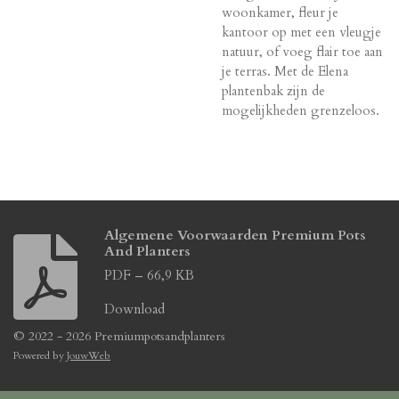
woonkamer, fleur je
kantoor op met een vleugje
natuur, of voeg flair toe aan
je terras. Met de Elena
plantenbak zijn de
mogelijkheden grenzeloos.
Algemene Voorwaarden Premium Pots
And Planters
PDF – 66,9 KB
Download
© 2022 - 2026 Premiumpotsandplanters
Powered by
JouwWeb