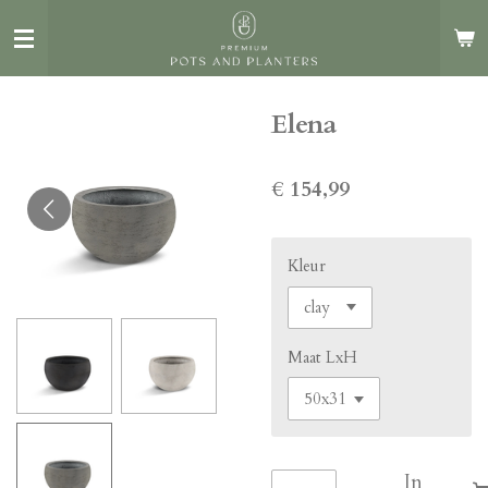
Ga
direct
naar
de
Elena
hoofdinhoud
€ 154,99
Kleur
Maat LxH
In