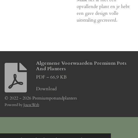
opvallende plant en je hebt
een gave design volle
uitstraling gecreeerd.
Algemene Voorwaarden Premium Pots
And Planters
PDF – 66,9 KB
Download
© 2022 - 2026 Premiumpotsandplanters
Powered by
JouwWeb