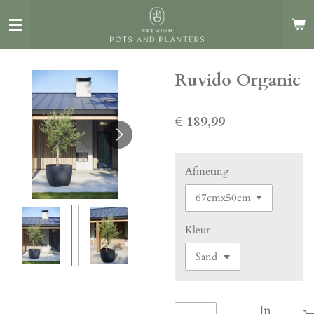
Ga
direct
naar
de
Ruvido Organic
hoofdinhoud
€ 189,99
Afmeting
Kleur
In