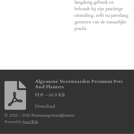
langdurig gebruik en
behoudt hij zijn prachtige
uitstraling, zelfs na jarenlang
genieten van de natuurlijke
pracht.
Algemene Voorwaarden Premium Pots
And Planters
PDF – 66,9 KB
Download
© 2022 - 2026 Premiumpotsandplanters
Powered by
JouwWeb