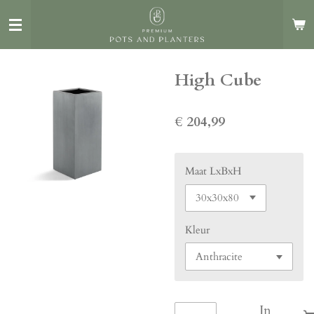
Ga
direct
naar
de
High Cube
hoofdinhoud
€ 204,99
Maat LxBxH
Kleur
In