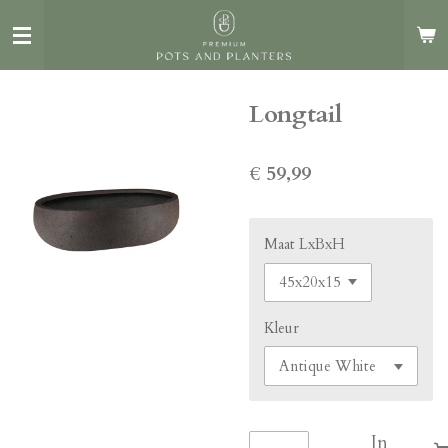
Ga
direct
naar
de
Longtail
hoofdinhoud
€ 59,99
Maat LxBxH
Kleur
In